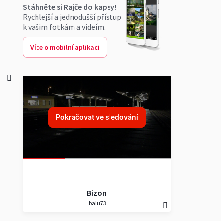
Stáhněte si Rajče do kapsy!
Rychlejší a jednodušší přístup
cz
k vašim fotkám a videím.
Více o mobilní aplikaci
Pokračovat ve sledování
Bizon
balu73