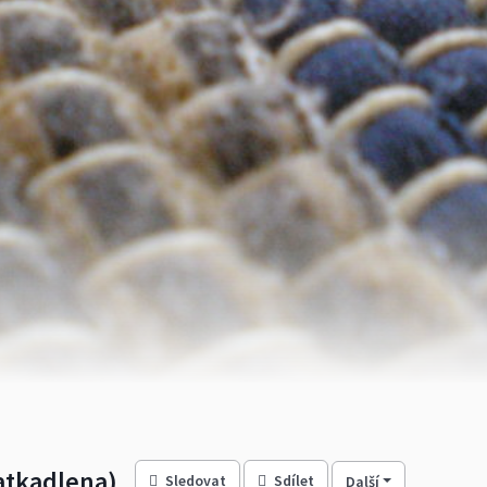
atkadlena)
Sledovat
Sdílet
Další