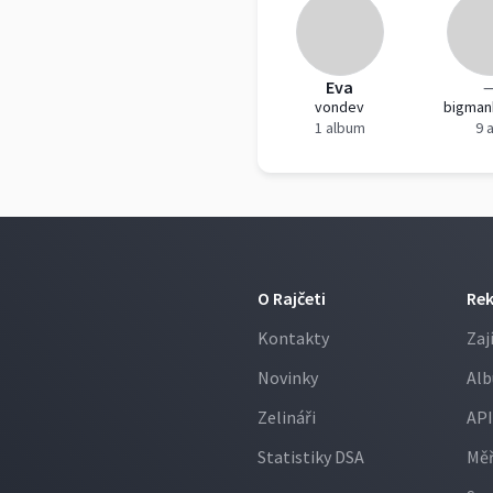
Eva
vondev
bigman
1 album
9 
O Rajčeti
Re
Kontakty
Zaj
Novinky
Alb
Zelináři
API
Statistiky DSA
Měř