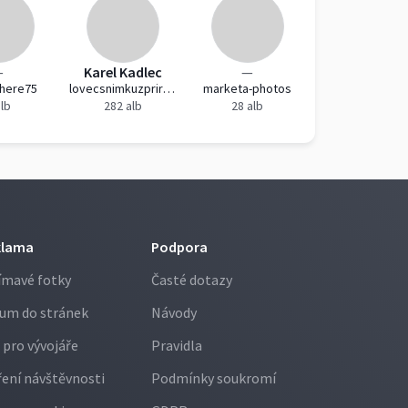
—
Karel Kadlec
—
here75
lovecsnimkuzprirody
marketa-photos
alb
282 alb
28 alb
klama
Podpora
ímavé fotky
Časté dotazy
um do stránek
Návody
 pro vývojáře
Pravidla
ení návštěvnosti
Podmínky soukromí