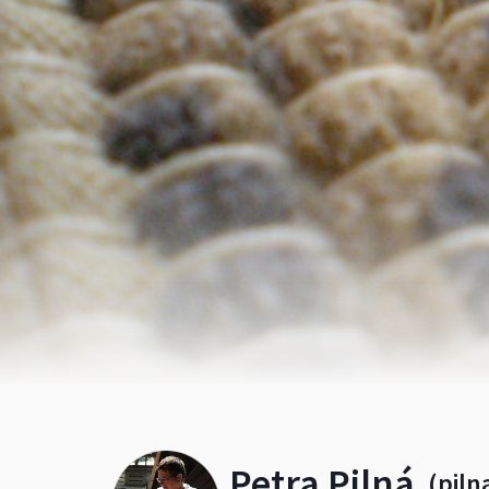
Petra Pilná
(piln