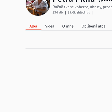
Ručně tkané koberce, ubrusy, prostí
činnost, ukázky a předvádění výrob
134 alb
37,6k zhlédnutí
Alba
Videa
O mně
Oblíbená alba