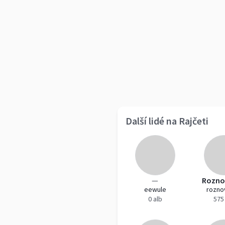
Další lidé na Rajčeti
—
Rozno
eewule
rozno
0 alb
575