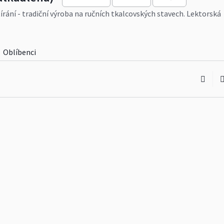
rání - tradiční výroba na ručních tkalcovských stavech. Lektorská
y, tkaní na zakázku. Více informací najdete na
www.pilnatkadlena.
Oblíbenci