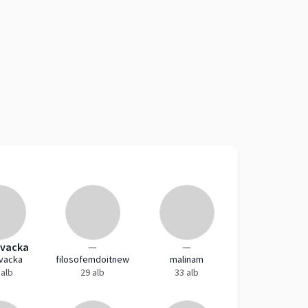
vacka
—
—
vacka
filosofemdoitnew
malinam
 alb
29 alb
33 alb